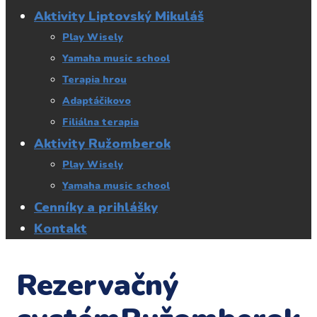
Aktivity Liptovský Mikuláš
Play Wisely
Yamaha music school
Terapia hrou
Adaptáčikovo
Filiálna terapia
Aktivity Ružomberok
Play Wisely
Yamaha music school
Cenníky a prihlášky
Kontakt
Rezervačný