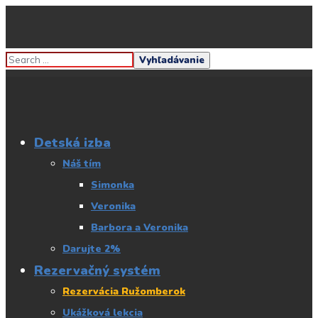
Detská izba
Náš tím
Simonka
Veronika
Barbora a Veronika
Darujte 2%
Rezervačný systém
Rezervácia Ružomberok
Ukážková lekcia